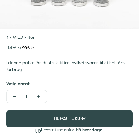
4 x MILO Filter
Salgspris
849 kr
Normalpris
996 kr
I denne pakke får du 4 stk. filtre, hvilket svarer til et helt års
forbrug.
Vælg antal:
TILFØJ TIL KURV
Leveret indenfor
1-3 hverdage.