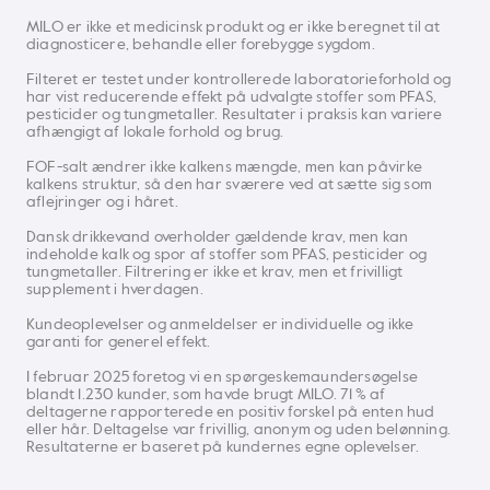
MILO er ikke et medicinsk produkt og er ikke beregnet til at
diagnosticere, behandle eller forebygge sygdom.
Filteret er testet under kontrollerede laboratorieforhold og
har vist reducerende effekt på udvalgte stoffer som PFAS,
pesticider og tungmetaller. Resultater i praksis kan variere
afhængigt af lokale forhold og brug.
FOF-salt ændrer ikke kalkens mængde, men kan påvirke
kalkens struktur, så den har sværere ved at sætte sig som
aflejringer og i håret.
Dansk drikkevand overholder gældende krav, men kan
indeholde kalk og spor af stoffer som PFAS, pesticider og
tungmetaller. Filtrering er ikke et krav, men et frivilligt
supplement i hverdagen.
Kundeoplevelser og anmeldelser er individuelle og ikke
garanti for generel effekt.
I februar 2025 foretog vi en spørgeskemaundersøgelse
blandt 1.230 kunder, som havde brugt MILO. 71 % af
deltagerne rapporterede en positiv forskel på enten hud
eller hår. Deltagelse var frivillig, anonym og uden belønning.
Resultaterne er baseret på kundernes egne oplevelser.